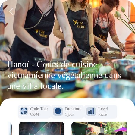
Hanoï - Cours de cuisine
vietnamienne végétalienne dans
une villa locale.
Code Tour
Duration
Level
CK04
1 jour
Facile