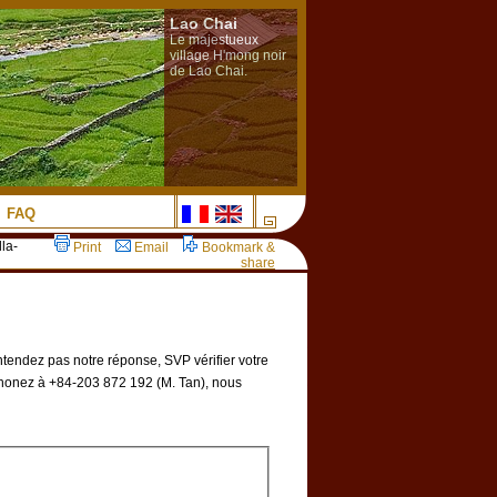
Lao Chai
Le majestueux
village H'mong noir
de Lao Chai.
FAQ
la-
Print
Email
Bookmark &
share
ntendez pas notre réponse, SVP vérifier votre
honez à +84-203 872 192 (M. Tan), nous