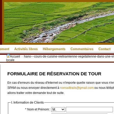
pement
Activités libres
Hébergements
Commentaires
Contact
Accueil
hano---cours-de-cuisine-vietnamienne-vegetalienne-dans-une-vil
locale
FORMULAIRE DE RÉSERVATION DE TOUR
En cas d'erreurs du réseau d'Internet ou n'importe quelle raison que vous n'e
SPAM ou nous envoyer directement à
nomadtrails@gmail.com
ou nous télép
allons traiter votre demande tout de suite.
I. Information de Clients
* Nom et Prénom: