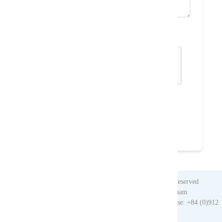
Code de Securité:
Envoyer
Refaire
(*) Champs obligatoires
Copyright © 2010. Vietnam Nomad Trails. All rights reserved
Head Office: 013 Tue Tinh str, Sapa, Laocai, Vietnam
Tel: +84 (0)214 3872 192 | Fax: +84 (0)214 3873 898 | Hotline: +84 (0)912
372 893