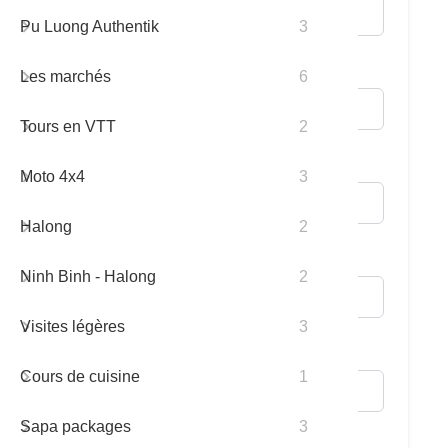
Pu Luong Authentik
3
13 jours
FAQ
* Email:
Les marchés
6
14 jours
Tours en VTT
2
15 jours
Adresse:
Moto 4x4
3
Halong
2
Téléphone/Portable:
Ninh Binh - Halong
2
Visites légères
3
Nationalité:
Cours de cuisine
1
Sapa packages
3
* Nombre de Participants: