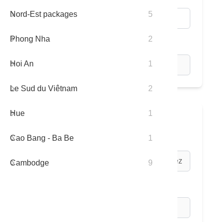
Nord-Est packages
5
Phong Nha
2
Adultes / Enfants:
Hoi An
1
Le Sud du Viêtnam
2
Hue
1
II. Information de Service
Cao Bang - Ba Be
1
* Programme du Tour:
Cambodge
9
* Code du Tour: