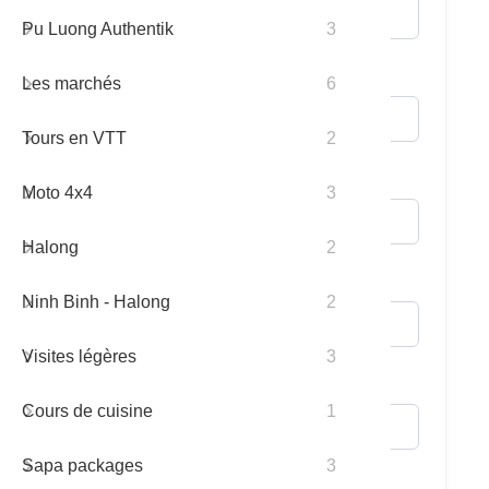
Pu Luong Authentik
3
13 jours
FAQ
* Email:
Les marchés
6
14 jours
Tours en VTT
2
15 jours
Adresse:
Moto 4x4
3
Halong
2
Téléphone/Portable:
Ninh Binh - Halong
2
Visites légères
3
Nationalité:
Cours de cuisine
1
Sapa packages
3
* Nombre de Participants: