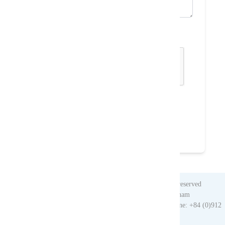
Code de Securité:
Envoyer
Refaire
(*) Champs obligatoires
Copyright © 2010. Vietnam Nomad Trails. All rights reserved
Head Office: 013 Tue Tinh str, Sapa, Laocai, Vietnam
Tel: +84 (0)214 3872 192 | Fax: +84 (0)214 3873 898 | Hotline: +84 (0)912
372 893