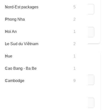
Nord-Est packages
5
Phong Nha
2
Adultes / Enfants:
Hoi An
1
Le Sud du Viêtnam
2
Hue
1
II. Information de Service
Cao Bang - Ba Be
1
* Programme du Tour:
Cambodge
9
* Code du Tour: