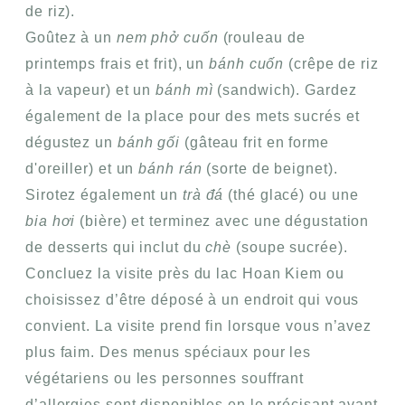
de riz).
Goûtez à un
nem phở cuốn
(rouleau de
printemps frais et frit), un
bánh cuốn
(crêpe de riz
à la vapeur) et un
bánh mì
(sandwich). Gardez
également de la place pour des mets sucrés et
dégustez un
bánh gối
(gâteau frit en forme
d'oreiller) et un
bánh rán
(sorte de beignet).
Sirotez également un
trà đá
(thé glacé) ou une
bia hơi
(bière) et terminez avec une dégustation
de desserts qui inclut du
chè
(soupe sucrée).
Concluez la visite près du lac Hoan Kiem ou
choisissez d’être déposé à un endroit qui vous
convient. La visite prend fin lorsque vous n’avez
plus faim. Des menus spéciaux pour les
végétariens ou les personnes souffrant
d’allergies sont disponibles en le précisant avant