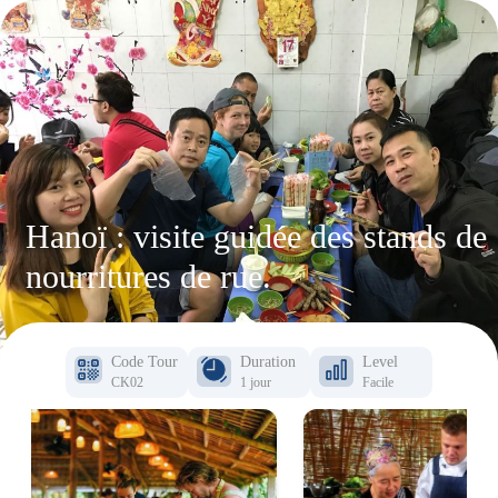
Hanoï : visite guidée des stands de
nourritures de rue.
Code Tour
Duration
Level
CK02
1 jour
Facile