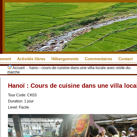
pement
Activités libres
Hébergements
Commentaires
Contact
Accueil
hano---cours-de-cuisine-dans-une-villa-locale-avec-visite-du-
marche
Hanoï : Cours de cuisine dans une villa loca
Tour Code: CK03
Duration: 1 jour
Level: Facile