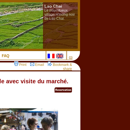
Lao Chai
Le majestueux
village H'mong noir
de Lao Chai.
FAQ
Print
Email
Bookmark &
share
le avec visite du marché.